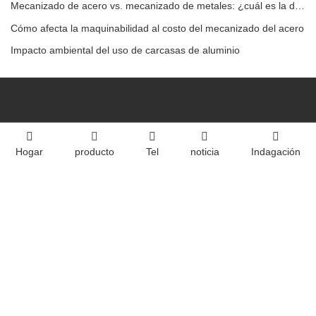
Mecanizado de acero vs. mecanizado de metales: ¿cuál es la diferencia?
Cómo afecta la maquinabilidad al costo del mecanizado del acero
Impacto ambiental del uso de carcasas de aluminio
Hogar
producto
Tel
noticia
Indagación
Casa
Sobre nosotros
productos
servicio
noticia
Contáctenos
Equipo
Videos
realidad virtual
Dongguan Longwang Hardware Co., Ltd