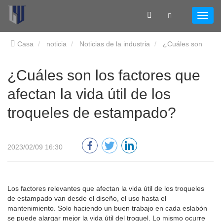
Casa
noticia
Noticias de la industria
¿Cuáles son
los factores que afectan la vida útil de los troqueles de
¿Cuáles son los factores que
afectan la vida útil de los
estampado?
troqueles de estampado?
2023/02/09 16:30
Los factores relevantes que afectan la vida útil de los troqueles
de estampado van desde el diseño, el uso hasta el
mantenimiento. Solo haciendo un buen trabajo en cada eslabón
se puede alargar mejor la vida útil del troquel. Lo mismo ocurre