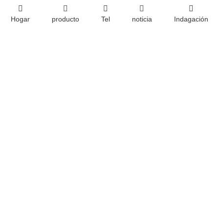
Cómo afecta la maquinabilidad al costo del mecanizado del acero
Hogar
producto
Tel
noticia
Indagación
Impacto ambiental del uso de carcasas de aluminio
Casa
Sobre nosotros
productos
servicio
noticia
Contáctenos
Equipo
Videos
realidad virtual
Dongguan Longwang Hardware Co., Ltd