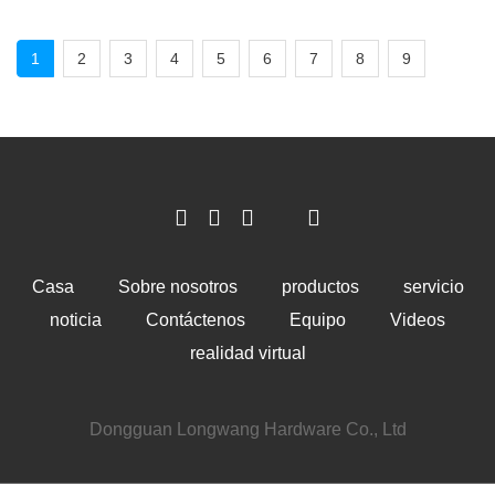
1
2
3
4
5
6
7
8
9
Casa
Sobre nosotros
productos
servicio
noticia
Contáctenos
Equipo
Videos
realidad virtual
Dongguan Longwang Hardware Co., Ltd