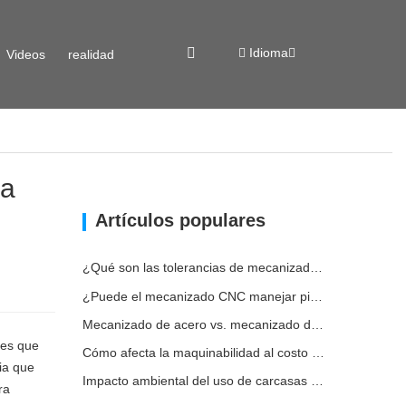
Idioma
Videos
realidad
virtual
la
Artículos populares
¿Qué son las tolerancias de mecanizado CNC y por qué son importantes?
¿Puede el mecanizado CNC manejar piezas metálicas personalizadas?
Mecanizado de acero vs. mecanizado de metales: ¿cuál es la diferencia?
res que
Cómo afecta la maquinabilidad al costo del mecanizado del acero
ia que
Impacto ambiental del uso de carcasas de aluminio
ra