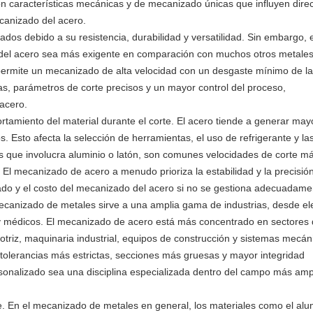
on características mecánicas y de mecanizado únicas que influyen dir
ecanizado del acero.
zados debido a su resistencia, durabilidad y versatilidad. Sin embargo, 
el acero sea más exigente en comparación con muchos otros metales
ue permite un mecanizado de alta velocidad con un desgaste mínimo de la
s, parámetros de corte precisos y un mayor control del proceso,
acero.
rtamiento del material durante el corte. El acero tiende a generar may
. Esto afecta la selección de herramientas, el uso de refrigerante y la
 que involucra aluminio o latón, son comunes velocidades de corte má
 El mecanizado de acero a menudo prioriza la estabilidad y la precisió
do y el costo del mecanizado del acero si no se gestiona adecuadame
 mecanizado de metales sirve a una amplia gama de industrias, desde el
 y médicos. El mecanizado de acero está más concentrado en sectores
otriz, maquinaria industrial, equipos de construcción y sistemas mecán
tolerancias más estrictas, secciones más gruesas y mayor integridad
sonalizado sea una disciplina especializada dentro del campo más ampl
te. En el mecanizado de metales en general, los materiales como el alu