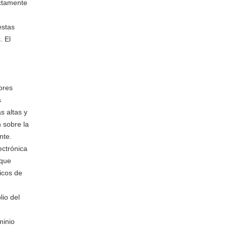
ectamente
estas
. El
ores
s
s altas y
n sobre la
nte.
ectrónica
 que
icos de
io del
minio