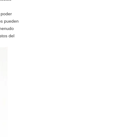
o poder
dos pueden
 menudo
stos del