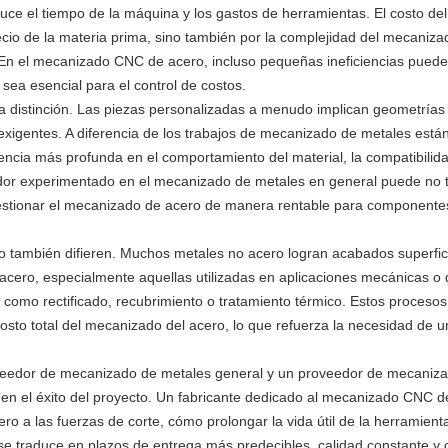
uce el tiempo de la máquina y los gastos de herramientas. El costo del
cio de la materia prima, sino también por la complejidad del mecanizad
. En el mecanizado CNC de acero, incluso pequeñas ineficiencias pued
sea esencial para el control de costos.
a distinción. Las piezas personalizadas a menudo implican geometrías 
exigentes. A diferencia de los trabajos de mecanizado de metales están
ncia más profunda en el comportamiento del material, la compatibilida
eedor experimentado en el mecanizado de metales en general puede no 
gestionar el mecanizado de acero de manera rentable para componente
o también difieren. Muchos metales no acero logran acabados superfic
acero, especialmente aquellas utilizadas en aplicaciones mecánicas o 
 como rectificado, recubrimiento o tratamiento térmico. Estos procesos
osto total del mecanizado del acero, lo que refuerza la necesidad de 
roveedor de mecanizado de metales general y un proveedor de mecaniz
o en el éxito del proyecto. Un fabricante dedicado al mecanizado CNC d
 a las fuerzas de corte, cómo prolongar la vida útil de la herramien
a se traduce en plazos de entrega más predecibles, calidad constante y 