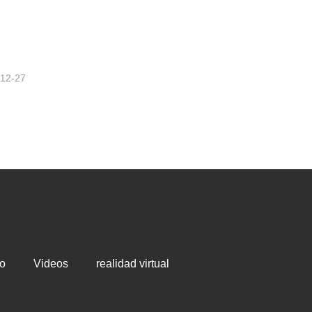
s
-12-27
o
Videos
realidad virtual