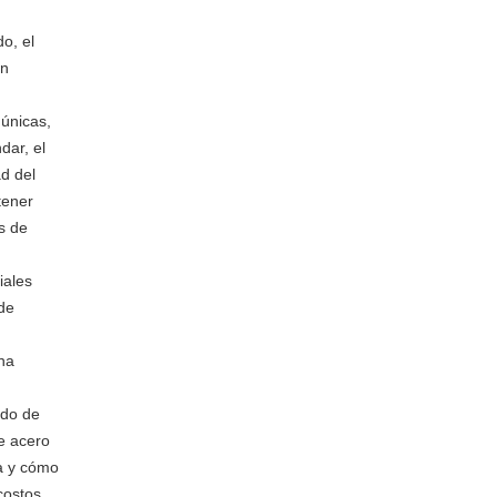
o, el
en
únicas,
dar, el
d del
tener
s de
iales
de
una
ado de
e acero
ta y cómo
costos