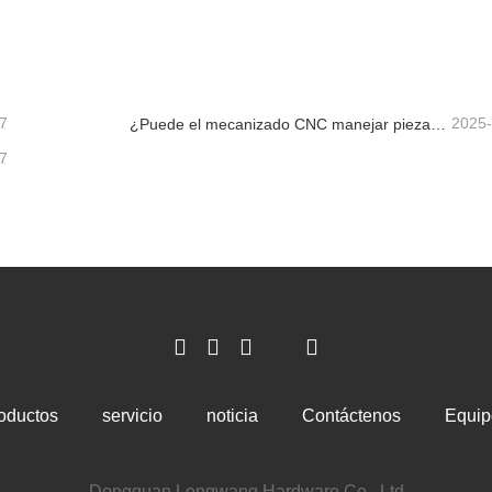
piezas de impresión por transferencia de agua
piezas anodizadas colorida
cta ahora
Contacta ahora
7
2025
¿Puede el mecanizado CNC manejar piezas metálicas personalizadas?
7
oductos
servicio
noticia
Contáctenos
Equip
Dongguan Longwang Hardware Co., Ltd