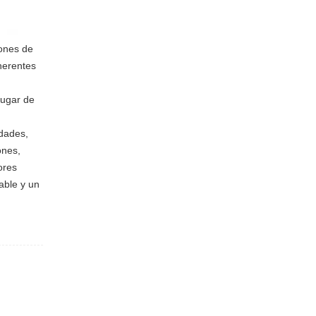
iones de
herentes
lugar de
idades,
ones,
ores
able y un