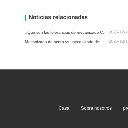
piezas de latón cepillado
Contacta ahora
Conta
Noticias relacionadas
2025-12-2
¿Qué son las tolerancias de mecanizado CNC y por qué son importantes?
2025-12-1
Mecanizado de acero vs. mecanizado de metales: ¿cuál es la diferencia?
Casa
Sobre nosotros
pr