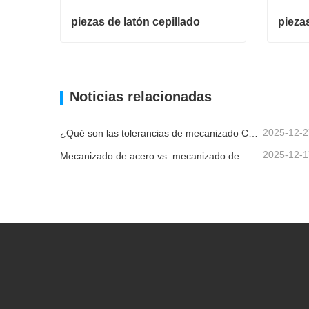
piezas de latón cepillado
piezas de latón cepillado
Contacta ahora
Conta
Noticias relacionadas
2025-12-2
¿Qué son las tolerancias de mecanizado CNC y por qué son importantes?
2025-12-1
Mecanizado de acero vs. mecanizado de metales: ¿cuál es la diferencia?