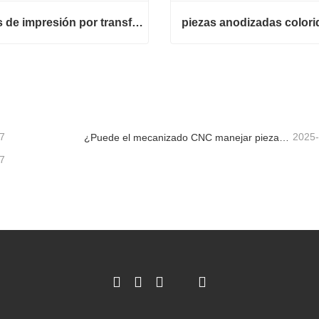
piezas de impresión por transferencia de agua
piezas anodizadas colori
piezas de impresión por transferencia de agua
piezas anodizadas colorida
cta ahora
Contacta ahora
7
2025
¿Puede el mecanizado CNC manejar piezas metálicas personalizadas?
7