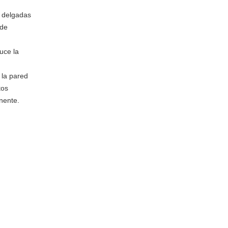
s delgadas
 de
uce la
 la pared
tos
nente.