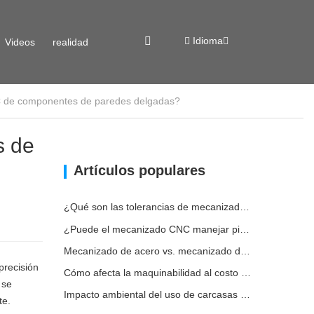
Idioma
Videos
realidad
NC de componentes de paredes delgadas?
virtual
s de
Artículos populares
¿Qué son las tolerancias de mecanizado CNC y por qué son importantes?
¿Puede el mecanizado CNC manejar piezas metálicas personalizadas?
Mecanizado de acero vs. mecanizado de metales: ¿cuál es la diferencia?
precisión
Cómo afecta la maquinabilidad al costo del mecanizado del acero
 se
Impacto ambiental del uso de carcasas de aluminio
te.