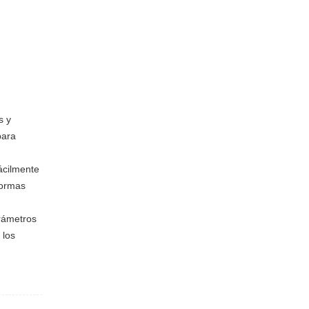
s y
para
ácilmente
formas
rámetros
 los