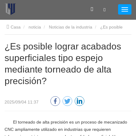
Casa
noticia
Noticias de la industria
¿Es posible
lograr acabados superficiales tipo espejo mediante torneado de
¿Es posible lograr acabados
superficiales tipo espejo
alta precisión?
mediante torneado de alta
precisión?
2025/09/04 11:37
El torneado de alta precisión es un proceso de mecanizado
CNC ampliamente utilizado en industrias que requieren