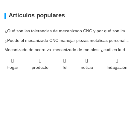
Artículos populares
¿Qué son las tolerancias de mecanizado CNC y por qué son importantes?
¿Puede el mecanizado CNC manejar piezas metálicas personalizadas?
Mecanizado de acero vs. mecanizado de metales: ¿cuál es la diferencia?
Cómo afecta la maquinabilidad al costo del mecanizado del acero
Hogar
producto
Tel
noticia
Indagación
Impacto ambiental del uso de carcasas de aluminio
Casa
Sobre nosotros
productos
servicio
noticia
Contáctenos
Equipo
Videos