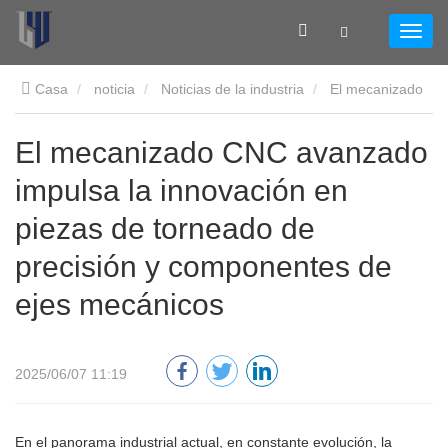
Casa
noticia
Noticias de la industria
El mecanizado
CNC avanzado impulsa la innovación en piezas de torneado de
El mecanizado CNC avanzado
impulsa la innovación en
precisión y componentes de ejes mecánicos
piezas de torneado de
precisión y componentes de
ejes mecánicos
2025/06/07 11:19
En el panorama industrial actual, en constante evolución, la