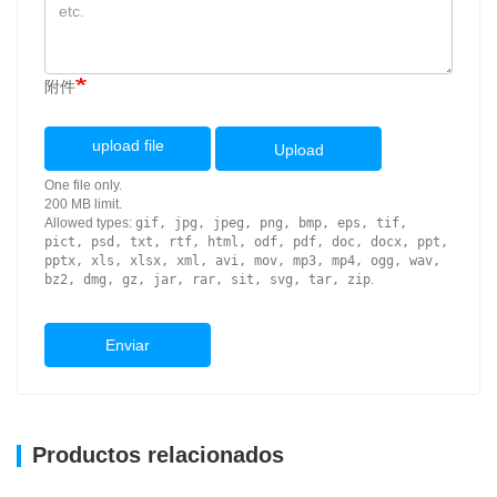
附件
upload file
Upload
One file only.
200 MB limit.
Allowed types:
gif, jpg, jpeg, png, bmp, eps, tif,
pict, psd, txt, rtf, html, odf, pdf, doc, docx, ppt,
pptx, xls, xlsx, xml, avi, mov, mp3, mp4, ogg, wav,
bz2, dmg, gz, jar, rar, sit, svg, tar, zip
.
Enviar
Productos relacionados