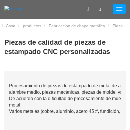
Casa
productos
Fabricación de chapa metálica
Pieza
de estampación
Piezas de calidad de piezas de estampado CNC
Piezas de calidad de piezas de
estampado CNC personalizadas
personalizadas
Procesamiento de piezas de estampado de metal de alta pr
alambre medio, piezas mecánicas, piezas de molde, varias
De acuerdo con la dificultad de procesamiento de muestra
metal;
Varios metales (cobre, aluminio, acero 45 #, fundición, ac