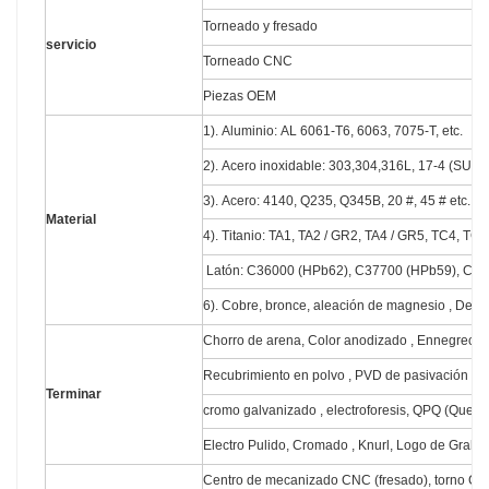
Torneado y fresado
servicio
Torneado CNC
Piezas OEM
1). Aluminio: AL 6061-T6, 6063, 7075-T, etc.
2). Acero inoxidable: 303,304,316L, 17-4 (SUS6
3). Acero: 4140, Q235, Q345B, 20 #, 45 # etc.
Material
4). Titanio: TA1, TA2 / GR2, TA4 / GR5, TC4, TC18
Latón: C36000 (HPb62), C37700 (HPb59), C268
6). Cobre, bronce, aleación de magnesio , Delrin,
Chorro de arena, Color anodizado , Ennegrecimie
Recubrimiento en polvo , PVD de pasivación , Re
Terminar
cromo galvanizado , electroforesis, QPQ (Quen
Electro Pulido, Cromado , Knurl, Logo de Grabad
Centro de mecanizado CNC (fresado), torno CNC 