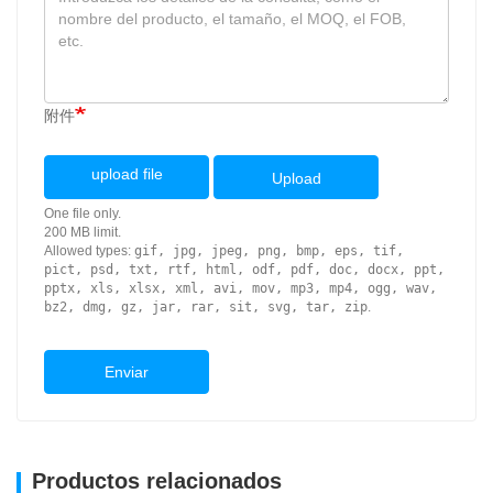
附件
upload file
Upload
One file only.
200 MB limit.
Allowed types:
gif, jpg, jpeg, png, bmp, eps, tif,
pict, psd, txt, rtf, html, odf, pdf, doc, docx, ppt,
pptx, xls, xlsx, xml, avi, mov, mp3, mp4, ogg, wav,
bz2, dmg, gz, jar, rar, sit, svg, tar, zip
.
Enviar
Productos relacionados