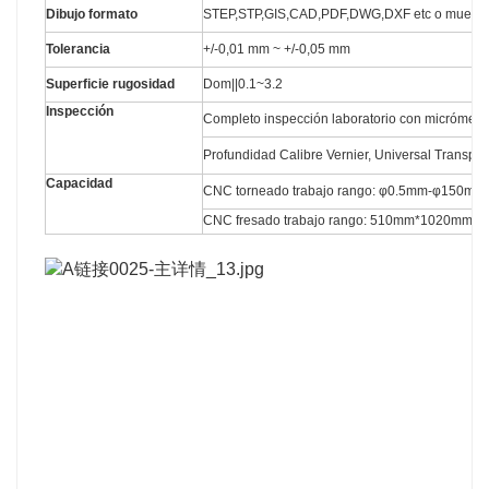
Dibujo formato
STEP,STP,GIS,CAD,PDF,DWG,DXF etc o muestr
Tolerancia
+/-0,01 mm ~ +/-0,05 mm
Superficie rugosidad
Dom||0.1~3.2
Inspección
Completo inspección laboratorio con micrómetro
Profundidad Calibre Vernier, Universal Transport
Capacidad
CNC torneado trabajo rango: φ0.5mm-φ150m
CNC fresado trabajo rango: 510mm*1020mm*