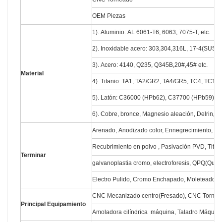
OEM Piezas
1). Aluminio: AL 6061-T6, 6063, 7075-T, etc.
2). Inoxidable acero: 303,304,316L, 17-4(SUS63
3). Acero: 4140, Q235, Q345B,20#,45# etc.
Material
4). Titanio: TA1, TA2/GR2, TA4/GR5, TC4, TC18, 
5). Latón: C36000 (HPb62), C37700 (HPb59), C2
6). Cobre, bronce, Magnesio aleación, Delrin, PO
Arenado, Anodizado color, Ennegrecimiento, Zin
Recubrimiento en polvo , Pasivación PVD, Titan
Terminar
galvanoplastia cromo, electroforesis, QPQ(Que
Electro Pulido, Cromo Enchapado, Moleteado, L
CNC Mecanizado centro(Fresado), CNC Torno,
Principal Equipamiento
Amoladora cilíndrica máquina, Taladro Máquina,