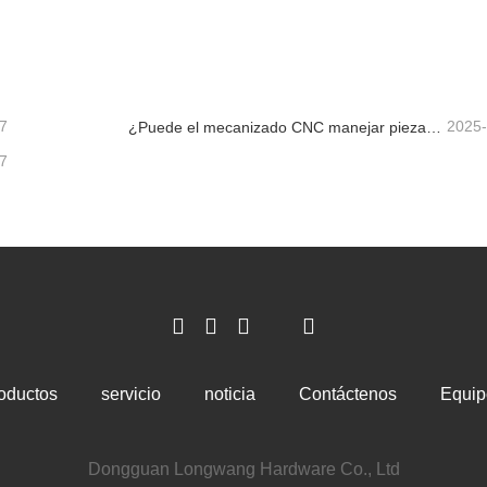
piezas de impresión por transferencia de agua
piezas anodizadas colorida
cta ahora
Contacta ahora
7
2025
¿Puede el mecanizado CNC manejar piezas metálicas personalizadas?
7
oductos
servicio
noticia
Contáctenos
Equip
Dongguan Longwang Hardware Co., Ltd