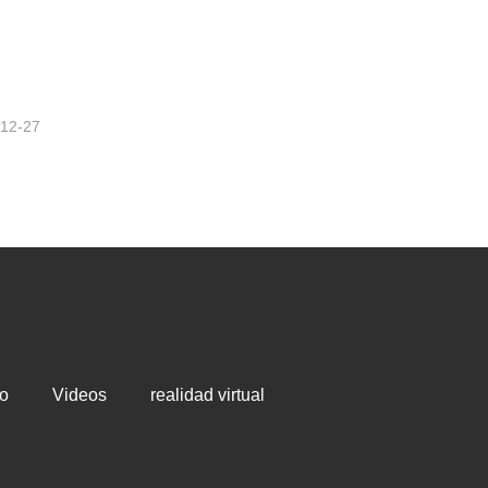
s
Soldadura
-12-27
o
Videos
realidad virtual