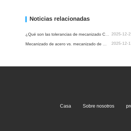
piezas de latón cepillado
Contacta ahora
Conta
Noticias relacionadas
2025-12-2
¿Qué son las tolerancias de mecanizado CNC y por qué son importantes?
2025-12-1
Mecanizado de acero vs. mecanizado de metales: ¿cuál es la diferencia?
Casa
Sobre nosotros
pr