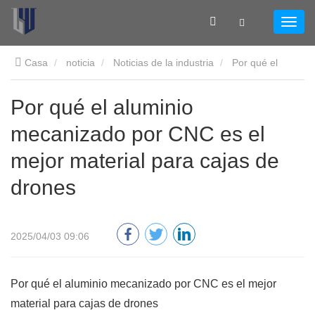
Casa
noticia
Noticias de la industria
Por qué el
aluminio mecanizado por CNC es el mejor material para cajas
Por qué el aluminio
mecanizado por CNC es el
de drones
mejor material para cajas de
drones
2025/04/03 09:06
Por qué el aluminio mecanizado por CNC es el mejor
material para cajas de drones