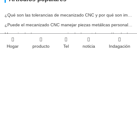
¿Qué son las tolerancias de mecanizado CNC y por qué son importantes?
¿Puede el mecanizado CNC manejar piezas metálicas personalizadas?
Mecanizado de acero vs. mecanizado de metales: ¿cuál es la diferencia?
Cómo afecta la maquinabilidad al costo del mecanizado del acero
Hogar
producto
Tel
noticia
Indagación
Impacto ambiental del uso de carcasas de aluminio
Casa
Sobre nosotros
productos
servicio
noticia
Contáctenos
Equipo
Videos
realidad virtual