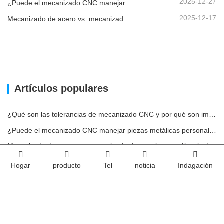
2025-12-27
¿Puede el mecanizado CNC manejar piezas metálicas personalizadas?
2025-12-17
Mecanizado de acero vs. mecanizado de metales: ¿cuál es la diferencia?
Artículos populares
¿Qué son las tolerancias de mecanizado CNC y por qué son importantes?
¿Puede el mecanizado CNC manejar piezas metálicas personalizadas?
Mecanizado de acero vs. mecanizado de metales: ¿cuál es la diferencia?
Cómo afecta la maquinabilidad al costo del mecanizado del acero
Hogar
producto
Tel
noticia
Indagación
Impacto ambiental del uso de carcasas de aluminio