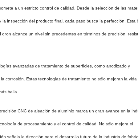
omete a un estricto control de calidad. Desde la selección de las mate
 la inspección del producto final, cada paso busca la perfección. Est
dron alcance un nivel sin precedentes en términos de precisión, resis
logías avanzadas de tratamiento de superficies, como anodizado y
la corrosión. Estas tecnologías de tratamiento no sólo mejoran la vida ú
ás bella.
recisión CNC de aleación de aluminio marca un gran avance en la indu
ecnología de procesamiento y el control de calidad. No sólo mejora el
én señala la dirección para el desarrollo futuro de la industria de fabri