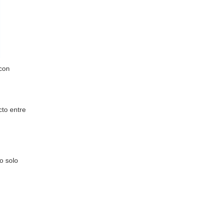
con
cto entre
o solo