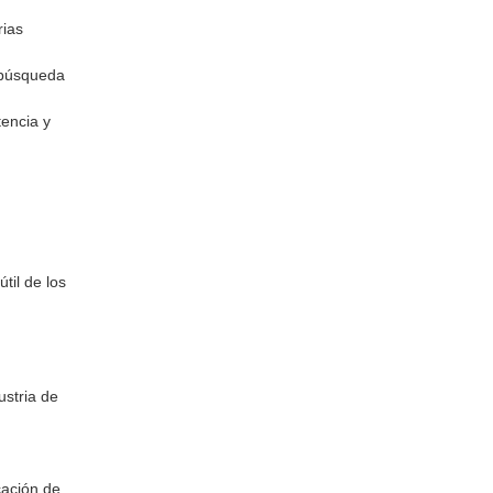
rias
a búsqueda
tencia y
til de los
stria de
cación de