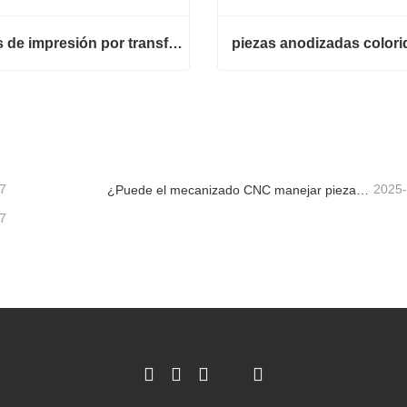
piezas de impresión por transferencia de agua
piezas anodizadas colori
piezas de impresión por transferencia de agua
piezas anodizadas colorida
cta ahora
Contacta ahora
7
2025
¿Puede el mecanizado CNC manejar piezas metálicas personalizadas?
7