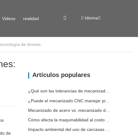
Idioma
Videos
realidad
tecnología de drones
virtual
nes:
Artículos populares
¿Qué son las tolerancias de mecanizado CNC y por qué son importantes?
¿Puede el mecanizado CNC manejar piezas metálicas personalizadas?
Mecanizado de acero vs. mecanizado de metales: ¿cuál es la diferencia?
Cómo afecta la maquinabilidad al costo del mecanizado del acero
os
Impacto ambiental del uso de carcasas de aluminio
ado de