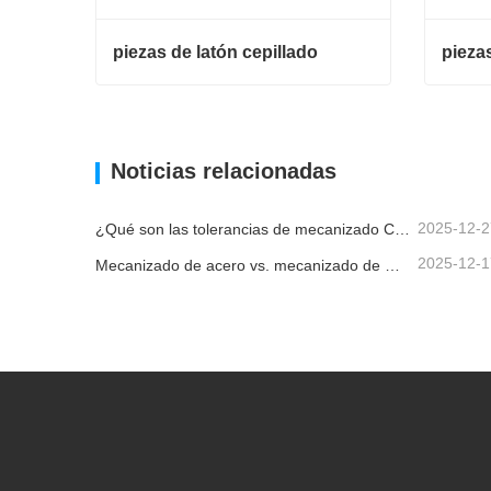
piezas de latón cepillado
piezas de latón cepillado
Contacta ahora
Conta
Noticias relacionadas
2025-12-2
¿Qué son las tolerancias de mecanizado CNC y por qué son importantes?
2025-12-1
Mecanizado de acero vs. mecanizado de metales: ¿cuál es la diferencia?