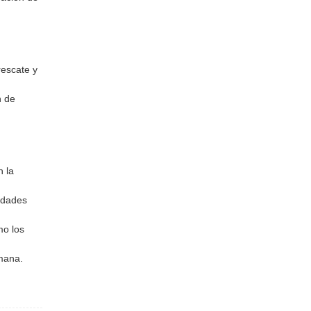
rescate y
n de
 la
lidades
mo los
mana.