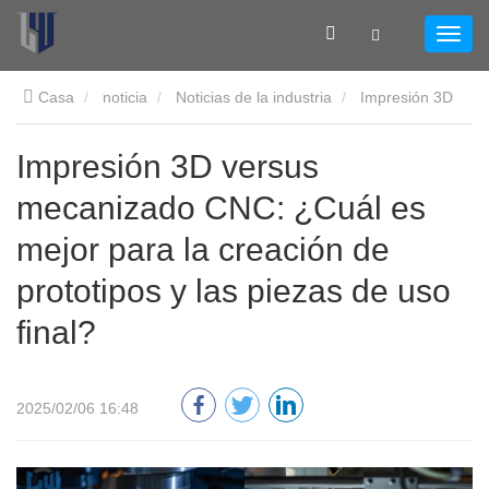
Casa
noticia
Noticias de la industria
Impresión 3D
versus mecanizado CNC: ¿Cuál es mejor para la creación de
Impresión 3D versus
mecanizado CNC: ¿Cuál es
prototipos y las piezas de uso final?
mejor para la creación de
prototipos y las piezas de uso
final?
2025/02/06 16:48