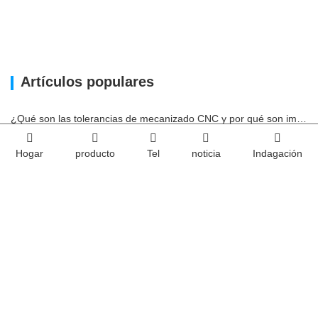
Artículos populares
¿Qué son las tolerancias de mecanizado CNC y por qué son importantes?
¿Puede el mecanizado CNC manejar piezas metálicas personalizadas?
Hogar
producto
Tel
noticia
Indagación
Mecanizado de acero vs. mecanizado de metales: ¿cuál es la diferencia?
Cómo afecta la maquinabilidad al costo del mecanizado del acero
Impacto ambiental del uso de carcasas de aluminio