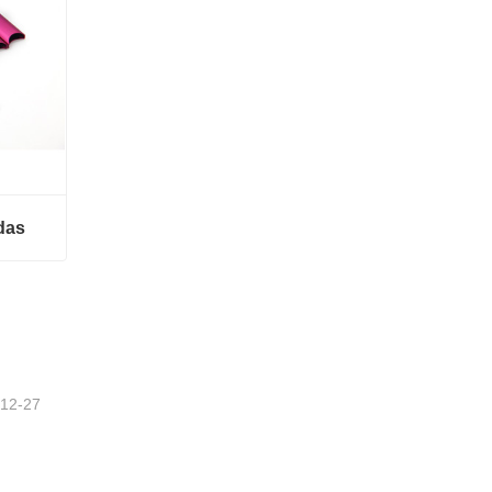
das
s
-12-27