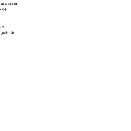
para crear
o de
ste
nguito de