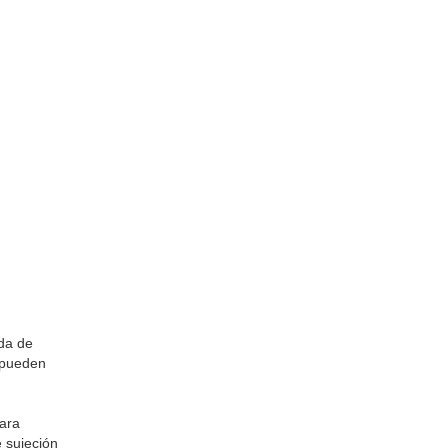
ida de
 pueden
para
 sujeción