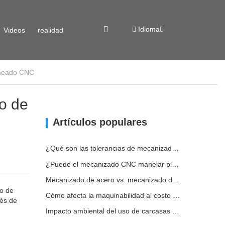
Idioma
Videos
realidad
rneado CNC
virtual
o de
Artículos populares
¿Qué son las tolerancias de mecanizado CNC y por qué son importantes?
¿Puede el mecanizado CNC manejar piezas metálicas personalizadas?
Mecanizado de acero vs. mecanizado de metales: ¿cuál es la diferencia?
so de
Cómo afecta la maquinabilidad al costo del mecanizado del acero
vés de
Impacto ambiental del uso de carcasas de aluminio