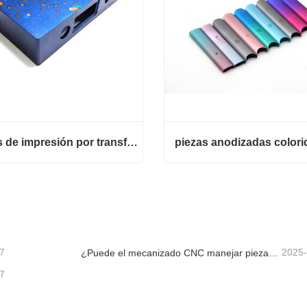
piezas de impresión por transferencia de agua
piezas anodizadas colori
piezas de impresión por transferencia de agua
piezas anodizadas colorida
cta ahora
Contacta ahora
7
2025
¿Puede el mecanizado CNC manejar piezas metálicas personalizadas?
7