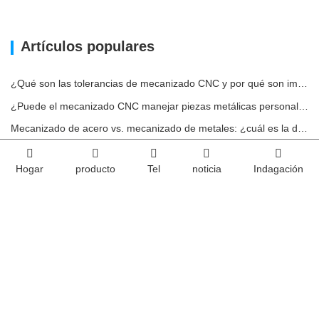
Artículos populares
¿Qué son las tolerancias de mecanizado CNC y por qué son importantes?
¿Puede el mecanizado CNC manejar piezas metálicas personalizadas?
Mecanizado de acero vs. mecanizado de metales: ¿cuál es la diferencia?
Cómo afecta la maquinabilidad al costo del mecanizado del acero
Hogar
producto
Tel
noticia
Indagación
Impacto ambiental del uso de carcasas de aluminio
Casa
Sobre nosotros
productos
servicio
noticia
Contáctenos
Equipo
Videos