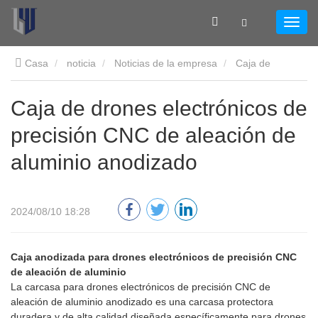
Casa
noticia
Noticias de la empresa
Caja de
drones electrónicos de precisión CNC de aleación de aluminio
Caja de drones electrónicos de
precisión CNC de aleación de
anodizado
aluminio anodizado
2024/08/10 18:28
Caja anodizada para drones electrónicos de precisión CNC
de aleación de aluminio
La carcasa para drones electrónicos de precisión CNC de
aleación de aluminio anodizado es una carcasa protectora
duradera y de alta calidad diseñada específicamente para drones