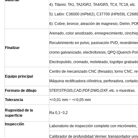
Material
4). Titanio: TA1, TA2/GR2, TA4/GR5, TC4, TC18, etc.
5). Latón: C36000 (HPb62), C37700 (HPb59), C2680
6). Cobre, bronce, aleación de magnesio, Delrin, POM,
Arenado, color anodizado, ennegrecimiento, cinc/niq
Recubrimiento en polvo, pasivación PVD, revestimient
Finalizar
cromo galvanizado, electroforesis, QPQ (Quench-Pol
Electropulido, cromado, moleteado, logotipo grabado 
Centro de mecanizado CNC (fresado), torno CNC, rec
Equipo principal
Máquina rectificadora cilíndrica, perforadora, cortador
Formato de dibujo
STEP,STP,GIS,CAD,PDF,DWG,DXF, etc. o muestras.
Tolerancia
+/-0,01 mm ~ +/-0,05 mm
Rugosidad de la
Ra 0,1~3,2
superficie
Inspección
Laboratorio de inspección completo con micrómetro,
Calibrador de profundidad Vernier, transportador univ