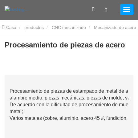
Casa
productos
CNC mecanizado
Mecanizado de acero
Procesamiento de piezas de acero
Procesamiento de piezas de acero
Procesamiento de piezas de estampado de metal de alta pr
alambre medio, piezas mecánicas, piezas de molde, varias
De acuerdo con la dificultad de procesamiento de muestra
metal;
Varios metales (cobre, aluminio, acero 45 #, fundición, ac