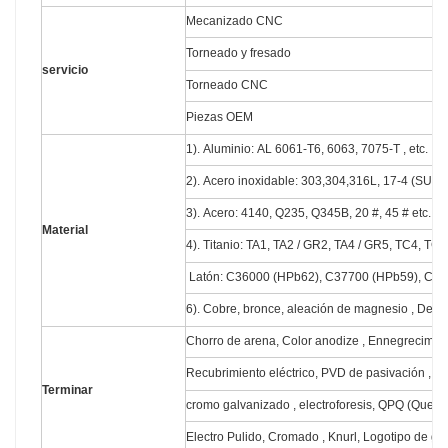
Mecanizado CNC
Torneado y fresado
servicio
Torneado CNC
Piezas OEM
1). Aluminio: AL 6061-T6, 6063, 7075-T , etc.
2). Acero inoxidable: 303,304,316L, 17-4 (SUS6
3). Acero: 4140, Q235, Q345B, 20 #, 45 # etc.
Material
4). Titanio: TA1, TA2 / GR2, TA4 / GR5, TC4, TC18
Latón: C36000 (HPb62), C37700 (HPb59), C268
6). Cobre, bronce, aleación de magnesio , Delrin,
Chorro de arena, Color anodize , Ennegrecimient
Recubrimiento eléctrico, PVD de pasivación , rev
Terminar
cromo galvanizado , electroforesis, QPQ (Quen
Electro Pulido, Cromado , Knurl, Logotipo de gra