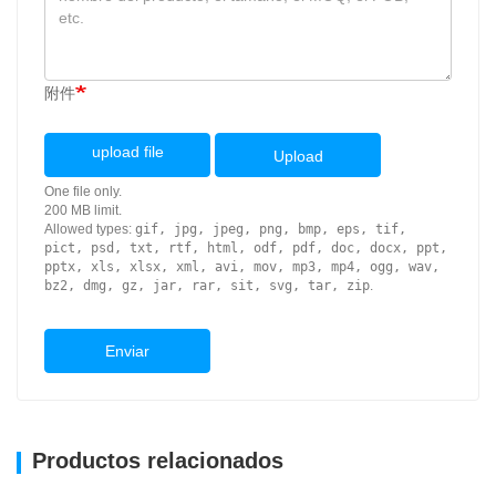
附件
upload file
Upload
One file only.
200 MB limit.
Allowed types:
gif, jpg, jpeg, png, bmp, eps, tif,
pict, psd, txt, rtf, html, odf, pdf, doc, docx, ppt,
pptx, xls, xlsx, xml, avi, mov, mp3, mp4, ogg, wav,
bz2, dmg, gz, jar, rar, sit, svg, tar, zip
.
Enviar
Productos relacionados