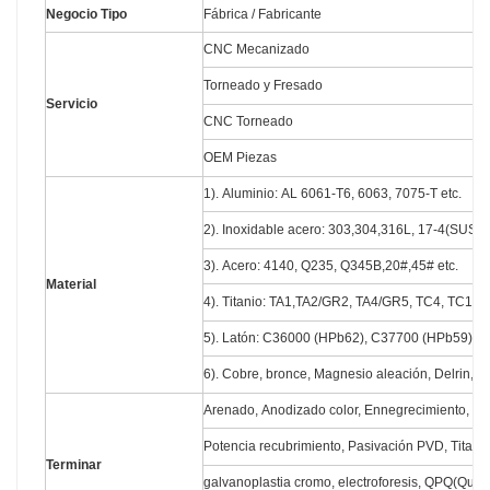
Negocio Tipo
Fábrica / Fabricante
CNC Mecanizado
Torneado y Fresado
Servicio
CNC Torneado
OEM Piezas
1). Aluminio: AL 6061-T6, 6063, 7075-T etc.
2). Inoxidable acero: 303,304,316L, 17-4(SUS63
3). Acero: 4140, Q235, Q345B,20#,45# etc.
Material
4). Titanio: TA1,TA2/GR2, TA4/GR5, TC4, TC18 e
5). Latón: C36000 (HPb62), C37700 (HPb59), C2
6). Cobre, bronce, Magnesio aleación, Delrin, PO
Arenado, Anodizado color, Ennegrecimiento, Zin
Potencia recubrimiento, Pasivación PVD, Titani
Terminar
galvanoplastia cromo, electroforesis, QPQ(Que