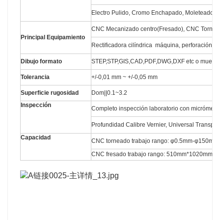
Electro Pulido, Cromo Enchapado, Moleteado, L
CNC Mecanizado centro(Fresado), CNC Torno,
Principal Equipamiento
Rectificadora cilíndrica máquina, perforación m
Dibujo formato
STEP,STP,GIS,CAD,PDF,DWG,DXF etc o muestr
Tolerancia
+/-0,01 mm ~ +/-0,05 mm
Superficie rugosidad
Dom||0.1~3.2
Inspección
Completo inspección laboratorio con micrómetro
Profundidad Calibre Vernier, Universal Transport
Capacidad
CNC torneado trabajo rango: φ0.5mm-φ150m
CNC fresado trabajo rango: 510mm*1020mm*