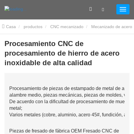
Casa
productos
CNC mecanizado
Mecanizado de acero
Procesamiento CNC de procesamiento de hierro de acero
Procesamiento CNC de
procesamiento de hierro de acero
inoxidable de alta calidad
inoxidable de alta calidad
Procesamiento de piezas de estampado de metal de alta pr
alambre medio, piezas mecánicas, piezas de moldes, varia
De acuerdo con la dificultad de procesamiento de muestra
metal;
Varios metales (cobre, aluminio, acero 45#, fundición, ace
Piezas de fresado de fábrica OEM Fresado CNC de