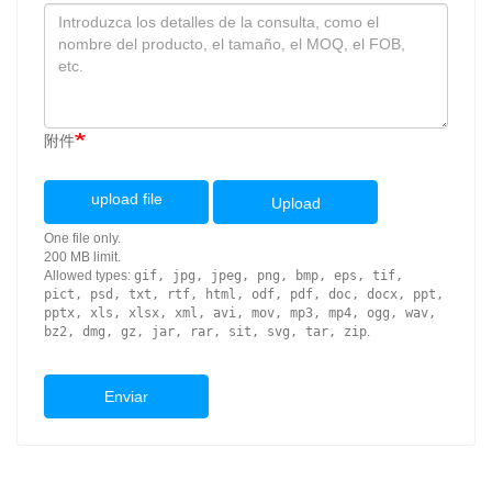
附件
upload file
Upload
One file only.
200 MB limit.
Allowed types:
gif, jpg, jpeg, png, bmp, eps, tif,
pict, psd, txt, rtf, html, odf, pdf, doc, docx, ppt,
pptx, xls, xlsx, xml, avi, mov, mp3, mp4, ogg, wav,
bz2, dmg, gz, jar, rar, sit, svg, tar, zip
.
Enviar