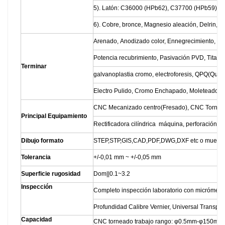
5). Latón: C36000 (HPb62), C37700 (HPb59), C2
6). Cobre, bronce, Magnesio aleación, Delrin, PO
Arenado, Anodizado color, Ennegrecimiento, Zin
Potencia recubrimiento, Pasivación PVD, Titani
Terminar
galvanoplastia cromo, electroforesis, QPQ(Que
Electro Pulido, Cromo Enchapado, Moleteado, L
CNC Mecanizado centro(Fresado), CNC Torno,
Principal Equipamiento
Rectificadora cilíndrica máquina, perforación m
Dibujo formato
STEP,STP,GIS,CAD,PDF,DWG,DXF etc o muestr
Tolerancia
+/-0,01 mm ~ +/-0,05 mm
Superficie rugosidad
Dom||0.1~3.2
Inspección
Completo inspección laboratorio con micrómetro
Profundidad Calibre Vernier, Universal Transport
Capacidad
CNC torneado trabajo rango: φ0.5mm-φ150m