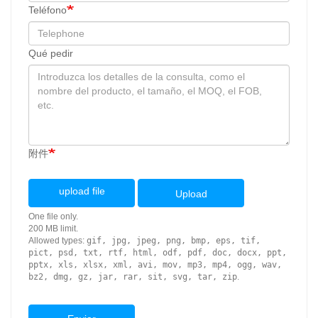
Teléfono
Qué pedir
附件
upload file
Upload
One file only.
200 MB limit.
Allowed types:
gif, jpg, jpeg, png, bmp, eps, tif,
pict, psd, txt, rtf, html, odf, pdf, doc, docx, ppt,
pptx, xls, xlsx, xml, avi, mov, mp3, mp4, ogg, wav,
bz2, dmg, gz, jar, rar, sit, svg, tar, zip
.