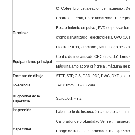
6). Cobre, bronce, aleación de magnesio , Delrin,
Chorro de arena, Color anodizado , Ennegrecimie
Recubrimiento en polvo , PVD de pasivación , Re
Terminar
cromo galvanizado , electroforesis, QPQ (Quen
Electro Pulido, Cromado , Knurl, Logo de Grabad
Centro de mecanizado CNC (fresado), torno CNC 
Equipamiento principal
Máquina amoladora cilíndrica , máquina de perfor
Formato de dibujo
STEP, STP, GIS, CAD, PDF, DWG, DXF , etc . o 
Tolerancia
+/-0.01mm ~ +/-0.05mm
Rugosidad de la
Salida 0.1 ~ 3.2
superficie
Inspección
Laboratorio de inspección completo con micróme
Calibrador de profundidad Vernier, Transportador
Capacidad
Rango de trabajo de torneado CNC : φ0.5mm