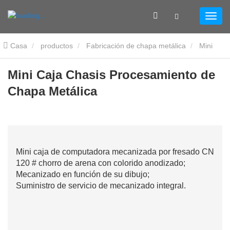
Casa
productos
Fabricación de chapa metálica
Mini
carcasa de ordenador
Mini Caja Chasis Procesamiento de
Mini Caja Chasis Procesamiento de
Chapa Metálica
Chapa Metálica
Mini caja de computadora mecanizada por fresado CNC y f
120 # chorro de arena con colorido anodizado;
Mecanizado en función de su dibujo;
Suministro de servicio de mecanizado integral.