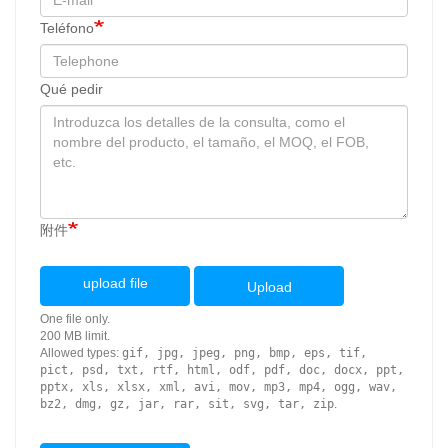
Teléfono
Qué pedir
附件
upload file
Upload
One file only.
200 MB limit.
Allowed types:
gif, jpg, jpeg, png, bmp, eps, tif,
pict, psd, txt, rtf, html, odf, pdf, doc, docx, ppt,
pptx, xls, xlsx, xml, avi, mov, mp3, mp4, ogg, wav,
bz2, dmg, gz, jar, rar, sit, svg, tar, zip
.