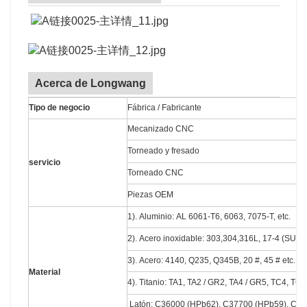
Acerca de Longwang
Tipo de negocio
Fábrica / Fabricante
Mecanizado CNC
Torneado y fresado
servicio
Torneado CNC
Piezas OEM
1). Aluminio: AL 6061-T6, 6063, 7075-T, etc.
2). Acero inoxidable: 303,304,316L, 17-4 (SUS6
3). Acero: 4140, Q235, Q345B, 20 #, 45 # etc.
Material
4). Titanio: TA1, TA2 / GR2, TA4 / GR5, TC4, TC18
Latón: C36000 (HPb62), C37700 (HPb59), C268