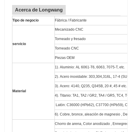
Acerca de Longwang
Tipo de negocio
Fábrica / Fabricante
Mecanizado CNC
Torneado y fresado
servicio
Torneado CNC
Piezas OEM
1). Aluminio: AL 6061-T6, 6063, 7075-T, etc.
2). Acero inoxidable: 303,304,316L, 17-4 (SUS6
3). Acero: 4140, Q235, Q345B, 20 #, 45 # etc.
Material
4). Titanio: TA1, TA2 / GR2, TA4 / GR5, TC4, TC18
Latón: C36000 (HPb62), C37700 (HPb59), C268
6). Cobre, bronce, aleación de magnesio , Delrin,
Chorro de arena, Color anodizado , Ennegrecimie