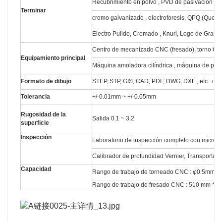
Recubrimiento en polvo , PVD de pasivación , Re
Terminar
cromo galvanizado , electroforesis, QPQ (Quen
Electro Pulido, Cromado , Knurl, Logo de Grabad
Centro de mecanizado CNC (fresado), torno CNC 
Equipamiento principal
Máquina amoladora cilíndrica , máquina de perfor
Formato de dibujo
STEP, STP, GIS, CAD, PDF, DWG, DXF , etc . o 
Tolerancia
+/-0.01mm ~ +/-0.05mm
Rugosidad de la
Salida 0.1 ~ 3.2
superficie
Inspección
Laboratorio de inspección completo con micróme
Calibrador de profundidad Vernier, Transportador
Capacidad
Rango de trabajo de torneado CNC : φ0.5mm
Rango de trabajo de fresado CNC : 510 mm * 