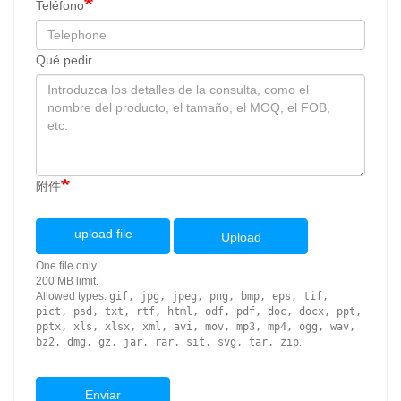
Teléfono
Qué pedir
附件
upload file
Upload
One file only.
200 MB limit.
Allowed types:
gif, jpg, jpeg, png, bmp, eps, tif,
pict, psd, txt, rtf, html, odf, pdf, doc, docx, ppt,
pptx, xls, xlsx, xml, avi, mov, mp3, mp4, ogg, wav,
bz2, dmg, gz, jar, rar, sit, svg, tar, zip
.
Enviar