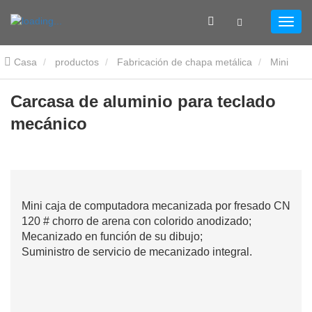
Casa
productos
Fabricación de chapa metálica
Mini
carcasa de ordenador
Carcasa de aluminio para teclado
Carcasa de aluminio para teclado
mecánico
mecánico
Mini caja de computadora mecanizada por fresado CNC y f
120 # chorro de arena con colorido anodizado;
Mecanizado en función de su dibujo;
Suministro de servicio de mecanizado integral.