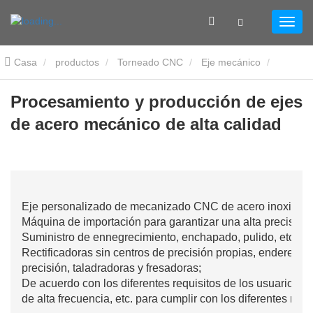
Casa
productos
Torneado CNC
Eje mecánico
Procesamiento y producción de ejes de acero mecánico de alta
Procesamiento y producción de ejes
de acero mecánico de alta calidad
calidad
Eje personalizado de mecanizado CNC de acero inoxidabl
Máquina de importación para garantizar una alta precisión;
Suministro de ennegrecimiento, enchapado, pulido, etc. tra
Rectificadoras sin centros de precisión propias, enderezado
precisión, taladradoras y fresadoras;
De acuerdo con los diferentes requisitos de los usuarios, 
de alta frecuencia, etc. para cumplir con los diferentes requi