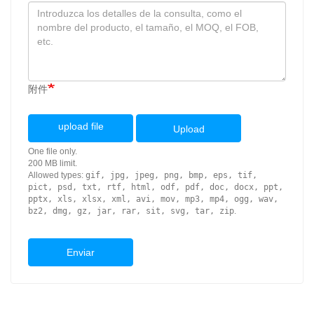
附件
upload file
Upload
One file only.
200 MB limit.
Allowed types:
gif, jpg, jpeg, png, bmp, eps, tif,
pict, psd, txt, rtf, html, odf, pdf, doc, docx, ppt,
pptx, xls, xlsx, xml, avi, mov, mp3, mp4, ogg, wav,
bz2, dmg, gz, jar, rar, sit, svg, tar, zip
.
Enviar