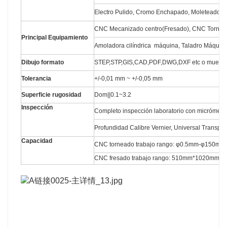
Electro Pulido, Cromo Enchapado, Moleteado, L
CNC Mecanizado centro(Fresado), CNC Torno,
Principal Equipamiento
Amoladora cilíndrica máquina, Taladro Máquina,
Dibujo formato
STEP,STP,GIS,CAD,PDF,DWG,DXF etc o muestr
Tolerancia
+/-0,01 mm ~ +/-0,05 mm
Superficie rugosidad
Dom||0.1~3.2
Inspección
Completo inspección laboratorio con micrómetro
Profundidad Calibre Vernier, Universal Transport
Capacidad
CNC torneado trabajo rango: φ0.5mm-φ150m
CNC fresado trabajo rango: 510mm*1020mm*