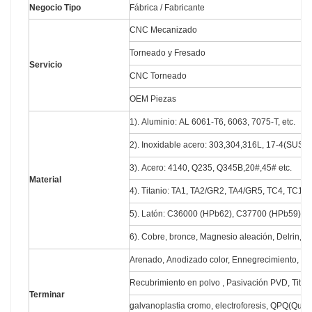
Negocio Tipo
Fábrica / Fabricante
CNC Mecanizado
Torneado y Fresado
Servicio
CNC Torneado
OEM Piezas
1). Aluminio: AL 6061-T6, 6063, 7075-T, etc.
2). Inoxidable acero: 303,304,316L, 17-4(SUS63
3). Acero: 4140, Q235, Q345B,20#,45# etc.
Material
4). Titanio: TA1, TA2/GR2, TA4/GR5, TC4, TC18, 
5). Latón: C36000 (HPb62), C37700 (HPb59), C2
6). Cobre, bronce, Magnesio aleación, Delrin, PO
Arenado, Anodizado color, Ennegrecimiento, Zin
Recubrimiento en polvo , Pasivación PVD, Titan
Terminar
galvanoplastia cromo, electroforesis, QPQ(Que