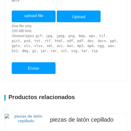
附件
upload file
Upload
One file only.
200 MB limit.
Allowed types:
gif, jpg, jpeg, png, bmp, eps, tif,
pict, psd, txt, rtf, html, odf, pdf, doc, docx, ppt,
pptx, xls, xlsx, xml, avi, mov, mp3, mp4, ogg, wav,
bz2, dmg, gz, jar, rar, sit, svg, tar, zip
.
Enviar
Productos relacionados
piezas de latón cepillado