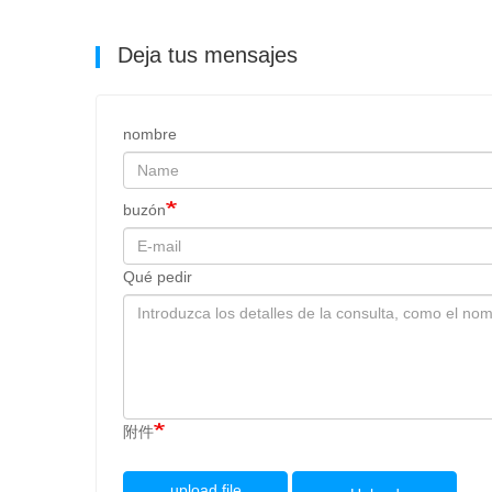
Deja tus mensajes
nombre
buzón
Qué pedir
附件
upload file