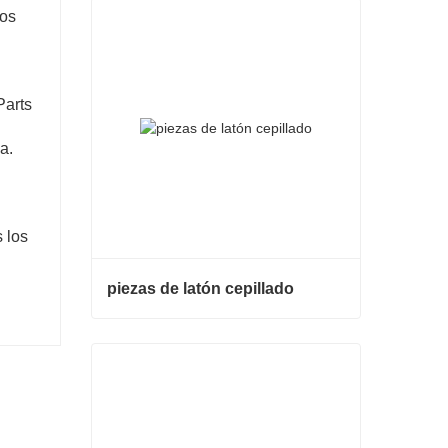
Nos
Parts
a.
 los
piezas de latón cepillado
piezas de latón cepillado
Contacta ahora