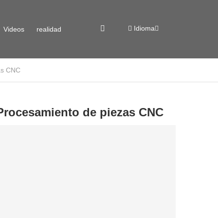
Idioma
Videos
realidad
as CNC
virtual
Procesamiento de piezas CNC