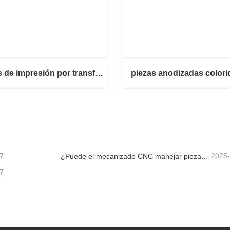
piezas de impresión por transferencia de agua
piezas anodizadas colori
piezas de impresión por transferencia de agua
piezas anodizadas colorida
cta ahora
Contacta ahora
7
2025
¿Puede el mecanizado CNC manejar piezas metálicas personalizadas?
7