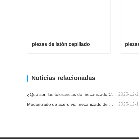
piezas de latón cepillado
piezas de latón cepillado
Contacta ahora
Conta
Noticias relacionadas
2025-12-2
¿Qué son las tolerancias de mecanizado CNC y por qué son importantes?
2025-12-1
Mecanizado de acero vs. mecanizado de metales: ¿cuál es la diferencia?