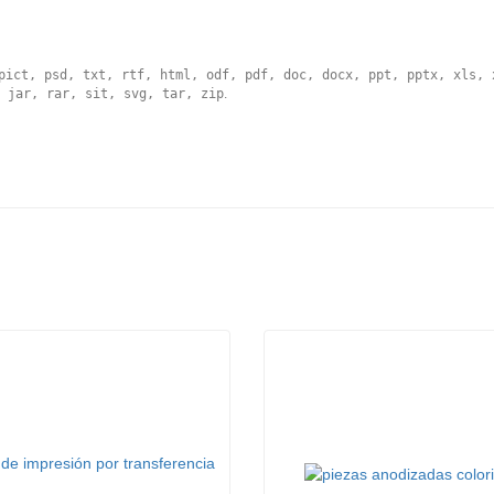
pict, psd, txt, rtf, html, odf, pdf, doc, docx, ppt, pptx, xls, 
 jar, rar, sit, svg, tar, zip
.