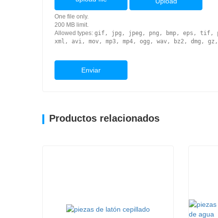
Upload
One file only.
200 MB limit.
Allowed types:
gif, jpg, jpeg, png, bmp, eps, tif, 
xml, avi, mov, mp3, mp4, ogg, wav, bz2, dmg, gz,
Enviar
Productos relacionados