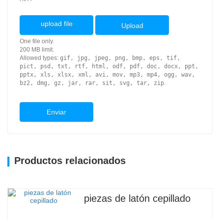
upload file
Upload
One file only.
200 MB limit.
Allowed types:
gif, jpg, jpeg, png, bmp, eps, tif,
pict, psd, txt, rtf, html, odf, pdf, doc, docx, ppt,
pptx, xls, xlsx, xml, avi, mov, mp3, mp4, ogg, wav,
bz2, dmg, gz, jar, rar, sit, svg, tar, zip
.
Enviar
Productos relacionados
piezas de latón cepillado