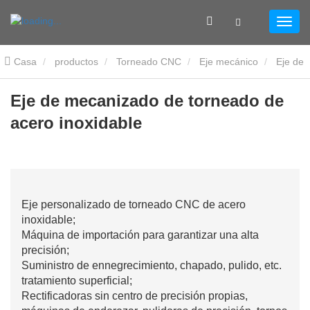
Casa
productos
Torneado CNC
Eje mecánico
Eje de
mecanizado de torneado de acero inoxidable
Eje de mecanizado de torneado de
acero inoxidable
Eje personalizado de torneado CNC de acero
inoxidable;
Máquina de importación para garantizar una alta
precisión;
Suministro de ennegrecimiento, chapado, pulido, etc.
tratamiento superficial;
Rectificadoras sin centro de precisión propias,