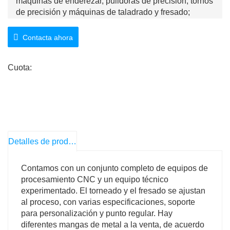
máquinas de enderezar, pulidoras de precisión, tornos
de precisión y máquinas de taladrado y fresado;
De acuerdo con los diferentes requisitos de los
usuarios, se puede procesar, apagar y templar, alta
Contacta ahora
frecuencia, etc. para cumplir con los diferentes
requisitos de los clientes.
Cuota:
Detalles de producto
Contamos con un conjunto completo de equipos de
procesamiento CNC y un equipo técnico
experimentado. El torneado y el fresado se ajustan
al proceso, con varias especificaciones, soporte
para personalización y punto regular. Hay
diferentes mangas de metal a la venta, de acuerdo