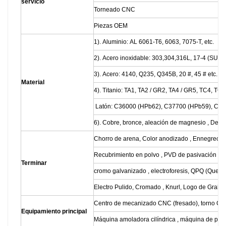
servicio
Torneado CNC
Piezas OEM
1). Aluminio: AL 6061-T6, 6063, 7075-T, etc.
2). Acero inoxidable: 303,304,316L, 17-4 (SUS6
3). Acero: 4140, Q235, Q345B, 20 #, 45 # etc.
Material
4). Titanio: TA1, TA2 / GR2, TA4 / GR5, TC4, TC18
Latón: C36000 (HPb62), C37700 (HPb59), C268
6). Cobre, bronce, aleación de magnesio , Delrin,
Chorro de arena, Color anodizado , Ennegrecimie
Recubrimiento en polvo , PVD de pasivación , Re
Terminar
cromo galvanizado , electroforesis, QPQ (Quen
Electro Pulido, Cromado , Knurl, Logo de Grabad
Centro de mecanizado CNC (fresado), torno CNC 
Equipamiento principal
Máquina amoladora cilíndrica , máquina de perfor