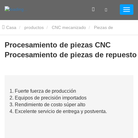
Casa
productos
CNC mecanizado
Piezas de
automatización CNC
Procesamiento de piezas CNC
Procesamiento de piezas CNC
Procesamiento de piezas de repuesto
Procesamiento de piezas de repuesto
1. Fuerte fuerza de producción
2. Equipos de precisión importados
3. Rendimiento de costo súper alto
4. Excelente servicio de entrega y postventa.