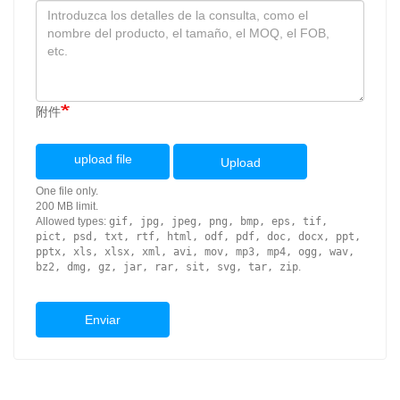
附件
upload file
Upload
One file only.
200 MB limit.
Allowed types:
gif, jpg, jpeg, png, bmp, eps, tif,
pict, psd, txt, rtf, html, odf, pdf, doc, docx, ppt,
pptx, xls, xlsx, xml, avi, mov, mp3, mp4, ogg, wav,
bz2, dmg, gz, jar, rar, sit, svg, tar, zip
.
Enviar