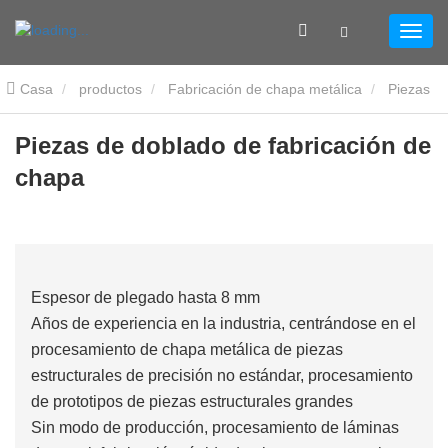
Casa
productos
Fabricación de chapa metálica
Piezas
de doblado
Piezas de doblado de fabricación de chapa
Piezas de doblado de fabricación de
chapa
Espesor de plegado hasta 8 mm
Años de experiencia en la industria, centrándose en el
procesamiento de chapa metálica de piezas
estructurales de precisión no estándar, procesamiento
de prototipos de piezas estructurales grandes
Sin modo de producción, procesamiento de láminas