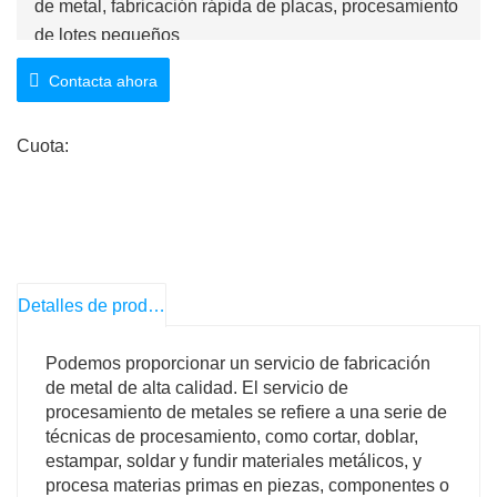
de metal, fabricación rápida de placas, procesamiento
de lotes pequeños
Contacta ahora
LW precisión OEM hoja de metal doblado
personalizado piezas de aluminio piezas de doblado
Cuota:
de acero inoxidable fábrica de servicio de fabricación
de chapa
Detalles de producto
Podemos proporcionar un servicio de fabricación
de metal de alta calidad. El servicio de
procesamiento de metales se refiere a una serie de
técnicas de procesamiento, como cortar, doblar,
estampar, soldar y fundir materiales metálicos, y
procesa materias primas en piezas, componentes o