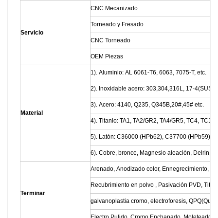
CNC Mecanizado
Torneado y Fresado
Servicio
CNC Torneado
OEM Piezas
1). Aluminio: AL 6061-T6, 6063, 7075-T, etc.
2). Inoxidable acero: 303,304,316L, 17-4(SUS63
3). Acero: 4140, Q235, Q345B,20#,45# etc.
Material
4). Titanio: TA1, TA2/GR2, TA4/GR5, TC4, TC18, 
5). Latón: C36000 (HPb62), C37700 (HPb59), C2
6). Cobre, bronce, Magnesio aleación, Delrin, PO
Arenado, Anodizado color, Ennegrecimiento, Zin
Recubrimiento en polvo , Pasivación PVD, Titan
Terminar
galvanoplastia cromo, electroforesis, QPQ(Que
Electro Pulido, Cromo Enchapado, Moleteado, L