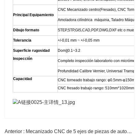
CNC Mecanizado centro(Fresado), CNC Torno,
Principal Equipamiento
Amoladora cilíndrica máquina, Taladro Máquina,
Dibujo formato
STEP,STP,GIS,CAD,PDF,DWG,DXF etc o muestr
Tolerancia
+/-0,01 mm ~ +/-0,05 mm
Superficie rugosidad
Dom||0.1~3.2
Inspección
Completo inspección laboratorio con micrómetro
Profundidad Calibre Vernier, Universal Transport
Capacidad
CNC torneado trabajo rango: φ0.5mm-φ150m
CNC fresado trabajo rango: 510mm*1020mm*
Anterior : Mecanizado CNC de 5 ejes de piezas de automoción.