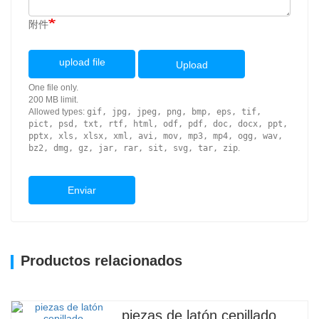
附件
upload file
Upload
One file only.
200 MB limit.
Allowed types:
gif, jpg, jpeg, png, bmp, eps, tif,
pict, psd, txt, rtf, html, odf, pdf, doc, docx, ppt,
pptx, xls, xlsx, xml, avi, mov, mp3, mp4, ogg, wav,
bz2, dmg, gz, jar, rar, sit, svg, tar, zip
.
Enviar
Productos relacionados
piezas de latón cepillado