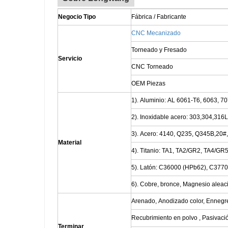
Negocio Tipo
Fábrica / Fabricante
CNC Mecanizado
Torneado y Fresado
Servicio
CNC Torneado
OEM Piezas
1). Aluminio: AL 6061-T6, 6063, 707
2). Inoxidable acero: 303,304,316
3). Acero: 4140, Q235, Q345B,20#,
Material
4). Titanio: TA1, TA2/GR2, TA4/GR5
5). Latón: C36000 (HPb62), C3770
6). Cobre, bronce, Magnesio aleació
Arenado, Anodizado color, Ennegre
Recubrimiento en polvo , Pasivaci
Terminar