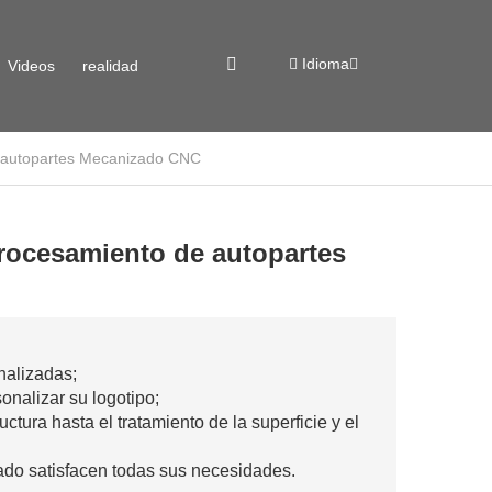
Idioma
Videos
realidad
 autopartes Mecanizado CNC
virtual
rocesamiento de autopartes
alizadas;
nalizar su logotipo;
tura hasta el tratamiento de la superficie y el
do satisfacen todas sus necesidades.