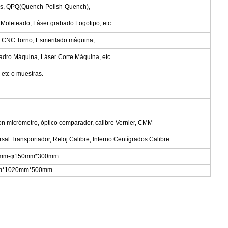
sis, QPQ(Quench-Polish-Quench),
Moleteado, Láser grabado Logotipo, etc.
 CNC Torno, Esmerilado máquina,
adro Máquina, Láser Corte Máquina, etc.
tc o muestras.
on micrómetro, óptico comparador, calibre Vernier, CMM
rsal Transportador, Reloj Calibre, Interno Centígrados Calibre
0.5mm-φ150mm*300mm
0mm*1020mm*500mm