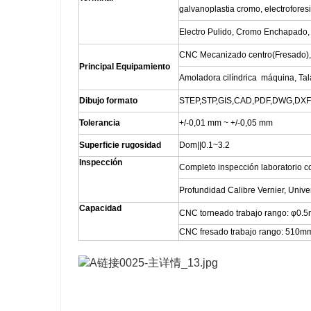
galvanoplastia cromo, electrofore
Electro Pulido, Cromo Enchapado, 
CNC Mecanizado centro(Fresado),
Principal Equipamiento
Amoladora cilíndrica máquina, Tal
Dibujo formato
STEP,STP,GIS,CAD,PDF,DWG,DXF e
Tolerancia
+/-0,01 mm ~ +/-0,05 mm
Superficie rugosidad
Dom||0.1~3.2
Inspección
Completo inspección laboratorio c
Profundidad Calibre Vernier, Unive
Capacidad
CNC torneado trabajo rango: φ
CNC fresado trabajo rango: 51