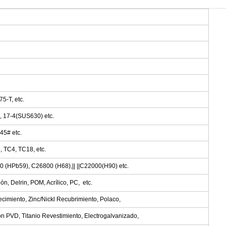
5-T, etc.
L, 17-4(SUS630) etc.
45# etc.
, TC4, TC18, etc.
0 (HPb59), C26800 (H68),|| ||C22000(H90) etc.
n, Delrin, POM, Acrílico, PC, etc.
cimiento, Zinc/Nickl Recubrimiento, Polaco,
ón PVD, Titanio Revestimiento, Electrogalvanizado,