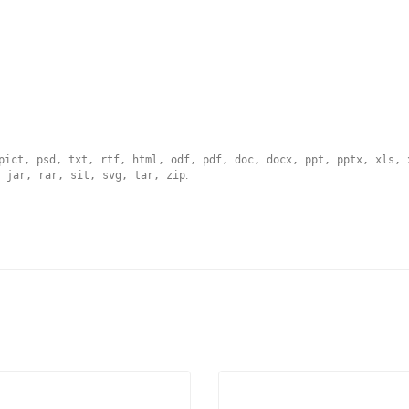
pict, psd, txt, rtf, html, odf, pdf, doc, docx, ppt, pptx, xls, 
 jar, rar, sit, svg, tar, zip
.