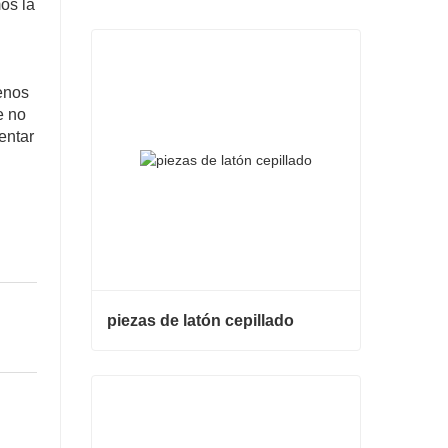
os la
enos
e no
entar
piezas de latón cepillado
piezas de latón cepillado
Contacta ahora