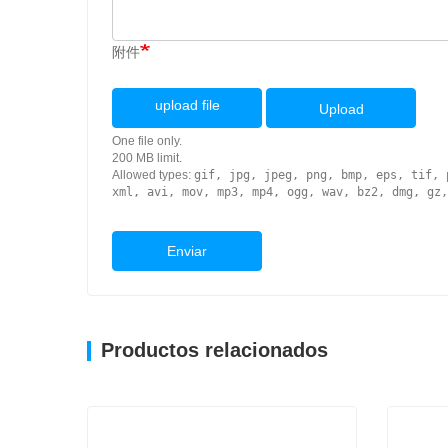
附件
upload file
Upload
One file only.
200 MB limit.
Allowed types:
gif, jpg, jpeg, png, bmp, eps, tif, 
xml, avi, mov, mp3, mp4, ogg, wav, bz2, dmg, gz,
Enviar
Productos relacionados