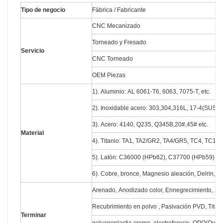
Tipo de negocio
Fábrica / Fabricante
CNC Mecanizado
Torneado y Fresado
Servicio
CNC Torneado
OEM Piezas
1). Aluminio: AL 6061-T6, 6063, 7075-T, etc.
2). Inoxidable acero: 303,304,316L, 17-4(SUS63
3). Acero: 4140, Q235, Q345B,20#,45# etc.
Material
4). Titanio: TA1, TA2/GR2, TA4/GR5, TC4, TC18, 
5). Latón: C36000 (HPb62), C37700 (HPb59), C2
6). Cobre, bronce, Magnesio aleación, Delrin, PO
Arenado, Anodizado color, Ennegrecimiento, Zin
Recubrimiento en polvo , Pasivación PVD, Titan
Terminar