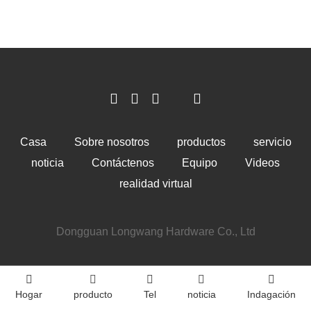
Casa
Sobre nosotros
productos
servicio
noticia
Contáctenos
Equipo
Videos
realidad virtual
Dongguan Longwang Hardware Co., Ltd
Hogar
producto
Tel
noticia
Indagación