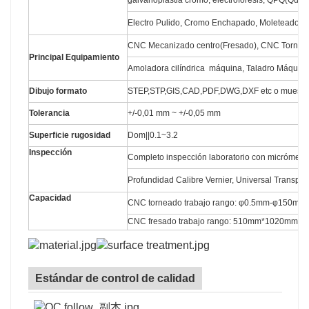
galvanoplastia cromo, electroforesis, QPQ(Que
Electro Pulido, Cromo Enchapado, Moleteado, Lá
CNC Mecanizado centro(Fresado), CNC Torno, 
Principal Equipamiento
Amoladora cilíndrica máquina, Taladro Máquina,
Dibujo formato
STEP,STP,GIS,CAD,PDF,DWG,DXF etc o muestr
Tolerancia
+/-0,01 mm ~ +/-0,05 mm
Superficie rugosidad
Dom||0.1~3.2
Inspección
Completo inspección laboratorio con micrómetro
Profundidad Calibre Vernier, Universal Transport
Capacidad
CNC torneado trabajo rango: φ0.5mm-φ150m
CNC fresado trabajo rango: 510mm*1020mm*
Estándar de control de calidad