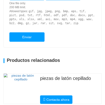
One file only.
200 MB limit.
Allowed types:
gif, jpg, jpeg, png, bmp, eps, tif,
pict, psd, txt, rtf, html, odf, pdf, doc, docx, ppt,
pptx, xls, xlsx, xml, avi, mov, mp3, mp4, ogg, wav,
bz2, dmg, gz, jar, rar, sit, svg, tar, zip
.
Enviar
Productos relacionados
piezas de latón cepillado
Contacta ahora