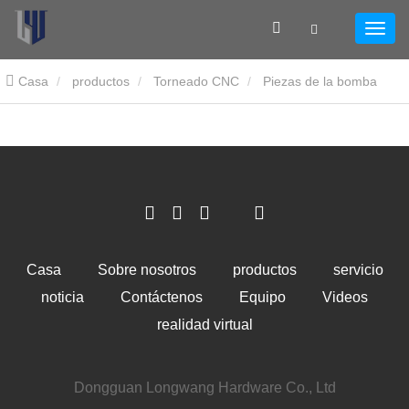
Casa
productos
Torneado CNC
Piezas de la bomba
Casa
Sobre nosotros
productos
servicio
noticia
Contáctenos
Equipo
Videos
realidad virtual
Dongguan Longwang Hardware Co., Ltd