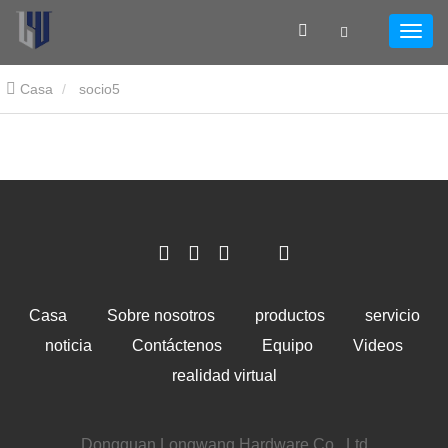
Casa
socio5
Casa
Sobre nosotros
productos
servicio
noticia
Contáctenos
Equipo
Videos
realidad virtual
Dongguan Longwang Hardware Co., Ltd